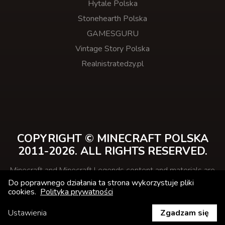
Hytale Polska
Stonehearth Polska
GAMESGURU
Vintage Story Polska
Realnistratedzy.pl
COPYRIGHT © MINECRAFT POLSKA
2011-2026. ALL RIGHTS RESERVED.
Minecraft and Minecraft Legends content and materials are
trademarks and copyrights of Mojang Studios and its
Do poprawnego działania ta strona wykorzystuje pliki
licensors.
cookies.
Polityka prywatności
This website is not affiliated with Minecraft.net or
Mojang.com
Ustawienia
Zgadzam się