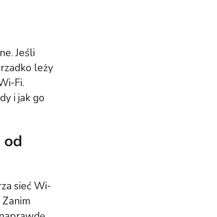
e. Jeśli
 rzadko leży
Wi-Fi.
y i jak go
ę od
za sieć Wi-
r. Zanim
k naprawdę