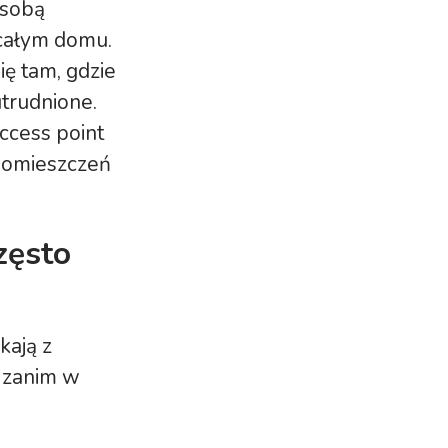
 sobą
 całym domu.
ię tam, gdzie
trudnione.
ccess point
 pomieszczeń
zęsto
kają z
, zanim w