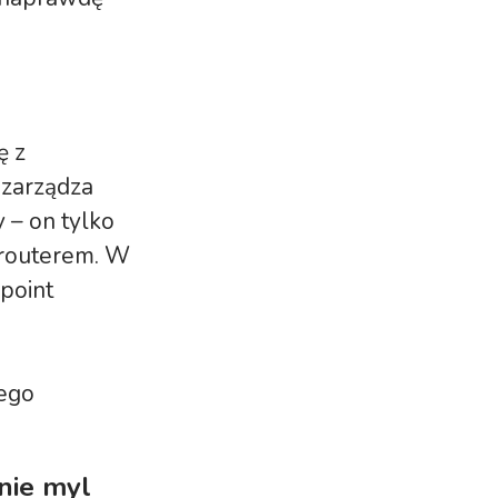
ę z
 zarządza
 – on tylko
 routerem. W
 point
jego
nie myl