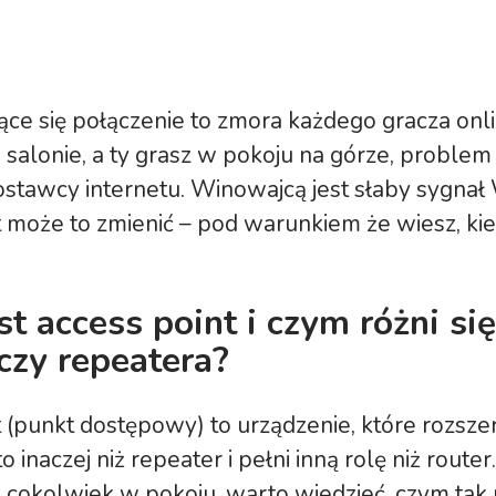
jące się połączenie to zmora każdego gracza onlin
w salonie, a ty grasz w pokoju na górze, problem
ostawcy internetu. Winowajcą jest słaby sygnał 
 może to zmienić – pod warunkiem że wiesz, kied
t access point i czym różni si
czy repeatera?
 (punkt dostępowy) to urządzenie, które rozszer
 to inaczej niż repeater i pełni inną rolę niż route
z cokolwiek w pokoju, warto wiedzieć, czym ta