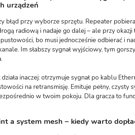
h urządzeń
zy błąd przy wyborze sprzętu. Repeater pobier
drogą radiową i nadaje go dalej – ale przy okazji
pustowości, bo musi jednocześnie odbierać i n
nale. Im słabszy sygnał wyjściowy, tym gorszy
.
 działa inaczej: otrzymuje sygnał po kablu Ethern
stowości na retransmisję. Emituje pełny, czysty s
bezpośrednio w twoim pokoju. Dla gracza to fu
int a system mesh – kiedy warto dopła