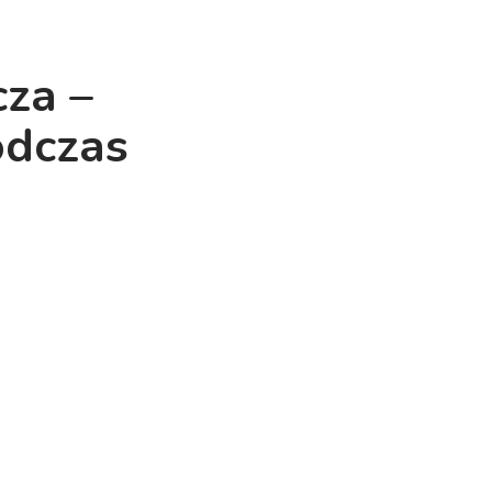
cza –
odczas