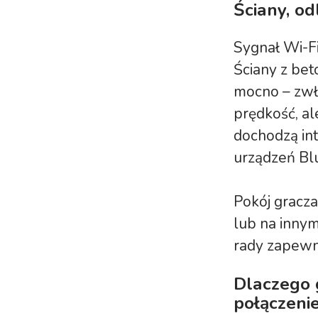
Ściany, od
Sygnał Wi-Fi
Ściany z be
mocno – zwł
prędkość, al
dochodzą int
urządzeń Bl
Pokój gracza
lub na innym
rady zapewni
Dlaczego 
połączeni