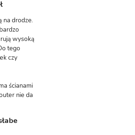
ł
ą na drodze.
 bardzo
erują wysoką
Do tego
wek czy
oma ścianami
outer nie da
słabe