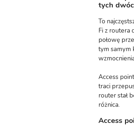
tych dwóc
To najczęsts
Fi z routera 
połowę prze
tym samym ka
wzmocnienia
Access point
traci przepu
router stał 
różnica.
Access po