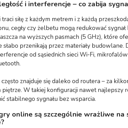
ległość i interferencje – co zabija sygna
 traci siłę z każdym metrem i z każdą przeszkod
tonu, cegły czy żelbetu mogą redukować sygnał
aszcza na wyższych pasmach (5 GHz), które of
e słabo przenikają przez materiały budowlane. 
erferencje od sąsiednich sieci Wi-Fi, mikrofaló
uetooth.
 często znajduje się daleko od routera – za kilk
 piętrze. W takiej konfiguracji nawet najlepszy r
ć stabilnego sygnału bez wsparcia.
gry online są szczególnie wrażliwe na 
e?