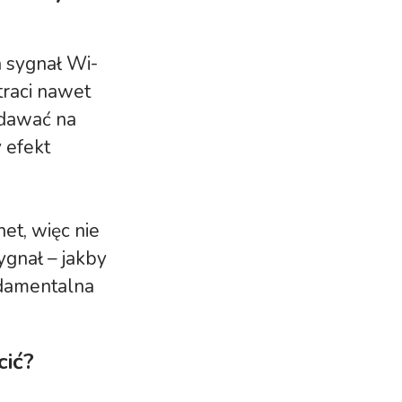
a sygnał Wi-
 traci nawet
adawać na
 efekt
et, więc nie
ygnał – jakby
ndamentalna
cić?