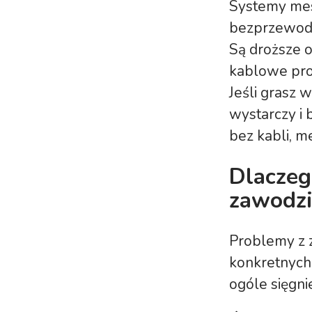
Systemy mesh
bezprzewodo
Są droższe o
kablowe pro
Jeśli grasz 
wystarczy i 
bez kabli, m
Dlaczeg
zawodzi
Problemy z 
konkretnych,
ogóle sięgni