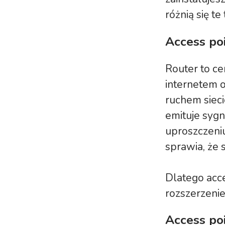
różnią się te
Access poi
Router to ce
internetem o
ruchem sieci
emituje syg
uproszczeniu
sprawia, że s
Dlatego acce
rozszerzenie
Access po