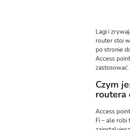
Lagi i zrywa
router stoi 
po stronie d
Access point
zastosować.
Czym jes
routera 
Access point
Fi – ale robi
zainstalujes