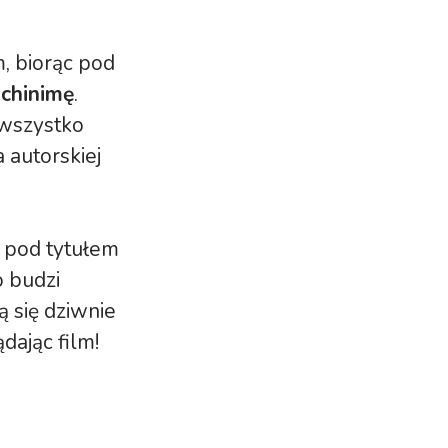
, biorąc pod
chinimę
.
 wszystko
a autorskiej
a pod tytułem
o budzi
ą się dziwnie
dając film!