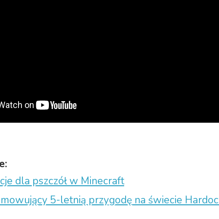
e:
je dla pszczół w Minecraft
umowujący 5-letnią przygodę na świecie Hardoc