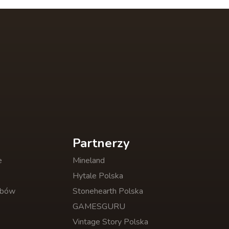
Partnerzy
e
Mineland
Hytale Polska
obów
Stonehearth Polska
GAMESGURU
Vintage Story Polska