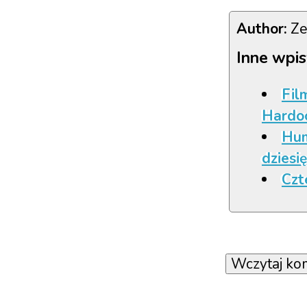
Author:
Ze
Inne wpis
Fil
Hardoc
Hum
dziesię
Czt
Wczytaj ko