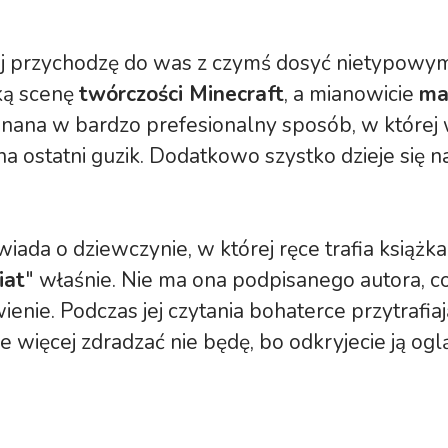
aj przychodzę do was z czymś dosyć nietypowym
ką scenę
twórczości Minecraft
, a mianowicie
ma
nana w bardzo prefesionalny sposób, w której
na ostatni guzik. Dodatkowo szystko dzieje się n
wiada o dziewczynie, w której ręce trafia książk
iat
" właśnie. Nie ma ona podpisanego autora, c
enie. Podczas jej czytania bohaterce przytrafiaj
e więcej zdradzać nie będę, bo odkryjecie ją oglą