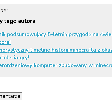
ber
y tego autora:
mik podsumowujący 5-letnią przygodę na świe
ore!
orystyczny timeline historii minecrafta z okaz
ciolecia gry!
erordzeniowy komputer zbudowany w minecra
mentarze