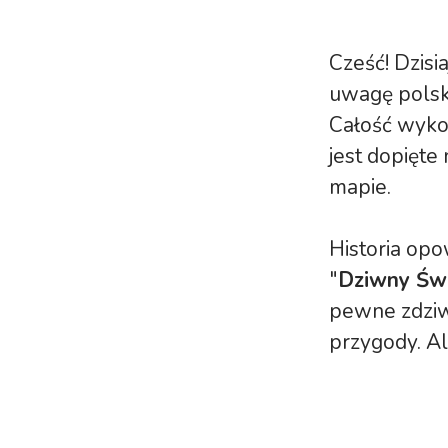
Cześć! Dzisi
uwagę pols
Całość wyko
jest dopięte 
mapie.
Historia opo
"
Dziwny Św
pewne zdziwi
przygody. Al