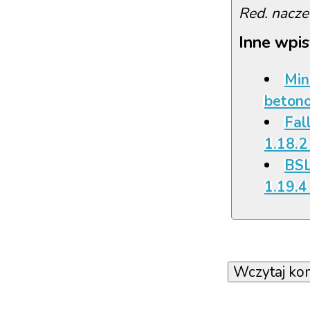
Red. nacze
Inne wpis
Min
beton
Fall
1.18.2
BSL
1.19.4 
Wczytaj ko