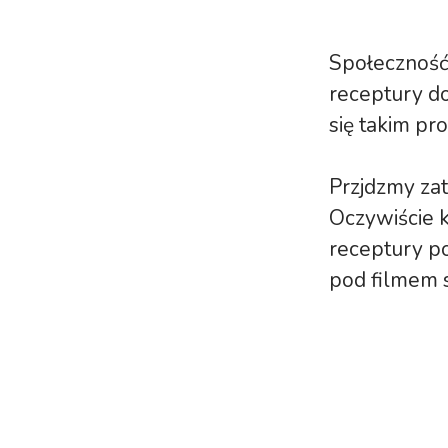
Społeczność
receptury do
się takim pr
Przjdzmy za
Oczywiście k
receptury p
pod filmem 