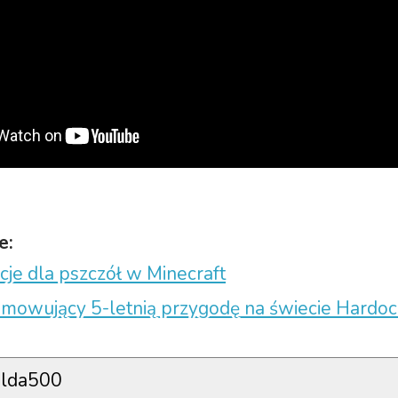
e:
je dla pszczół w Minecraft
umowujący 5-letnią przygodę na świecie Hardoc
lda500