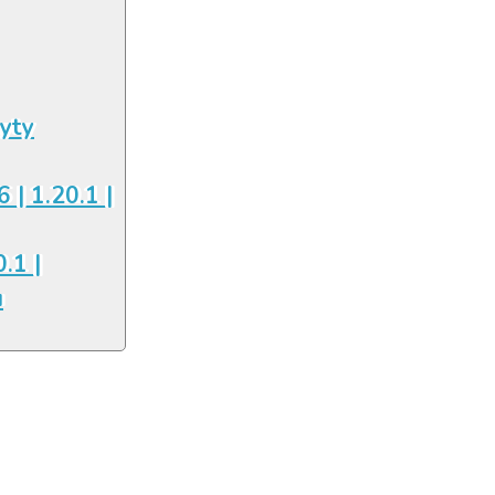
łyty
6 | 1.20.1 |
.1 |
u