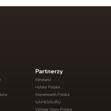
Partnerzy
e
Mineland
Hytale Polska
obów
Stonehearth Polska
GAMESGURU
Vintage Story Polska