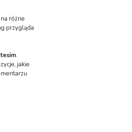
 na różne
ng przygląda
Itesim
.
ycje, jakie
komentarzu