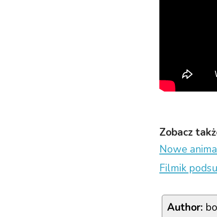
Zobacz takż
Nowe animac
Filmik pods
Author:
bo