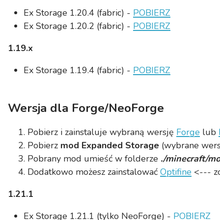
Ex Storage 1.20.4 (fabric) -
POBIERZ
Ex Storage 1.20.2 (fabric) -
POBIERZ
1.19.x
Ex Storage 1.19.4 (fabric) -
POBIERZ
Wersja dla Forge/NeoForge
Pobierz i zainstaluje wybraną wersję
Forge
lub
Pobierz
mod Expanded Storage
(wybrane wersj
Pobrany mod umieść w folderze
./minecraft/m
Dodatkowo możesz zainstalować
Optifine
<--- z
1.21.1
Ex Storage 1.21.1 (tylko NeoForge) -
POBIERZ