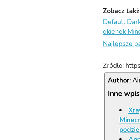
Zobacz takż
Default Dark
okienek Mine
Najlepsze pa
Zródło: htt
Author:
Ai
Inne wpis
Xray
Minecr
podzie
App