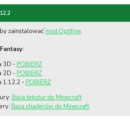
.12.2
aby zainstalować
mod Optifine
.
 Fantasy
:
a 3D -
POBIERZ
a 2D -
POBIERZ
a 1.12.2 -
POBIERZ
tury:
Baza tekstur do Minecraft
ery:
Baza shaderów do Minecraft