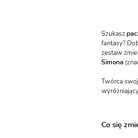
Szukasz
pac
fantasy? Dob
zestaw zmie
Simona
(zna
Twórca swoją
wyróżniającyc
Co się zmi