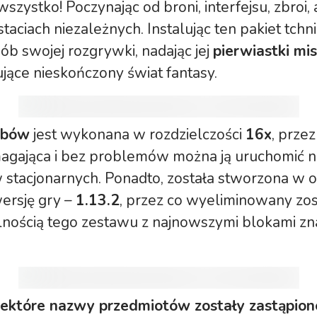
wszystko! Poczynając od broni, interfejsu, zbroi,
taciach niezależnych. Instalując ten pakiet tch
ób swojej rozgrywki, nadając jej
pierwiastki mi
jące nieskończony świat fantasy.
obów
jest wykonana w rozdzielczości
16x
, przez
agająca i bez problemów można ją uruchomić n
stacjonarnych. Ponadto, została stworzona w o
ersję gry –
1.13.2
, przez co wyeliminowany zo
lnością tego zestawu z najnowszymi blokami zn
iektóre nazwy przedmiotów zostały zastąpion