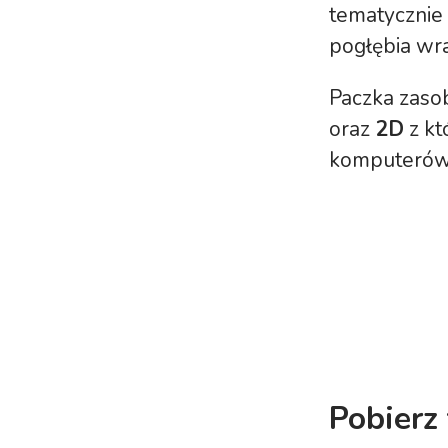
tematycznie 
pogłębia wra
Paczka zas
oraz
2D
z kt
komputerów
Pobierz