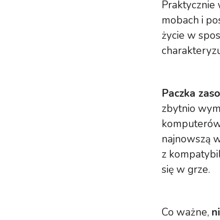
Praktycznie 
mobach i pos
życie w spos
charakteryzu
Paczka zas
zbytnio wym
komputerów 
najnowszą w
z kompatybi
się w grze.
Co ważne,
n