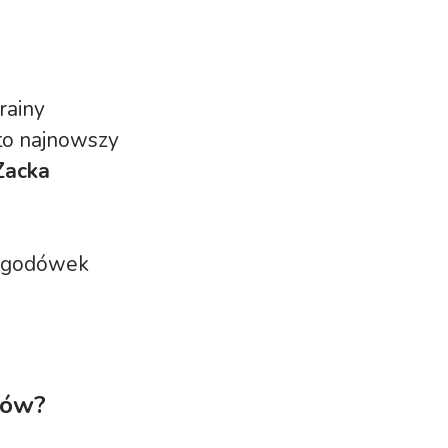
rainy
to najnowszy
Zacka
ygodówek
bów?