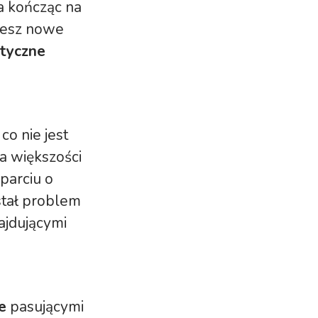
 a kończąc na
niesz nowe
styczne
 co nie jest
a większości
parciu o
stał problem
ajdującymi
e
pasującymi