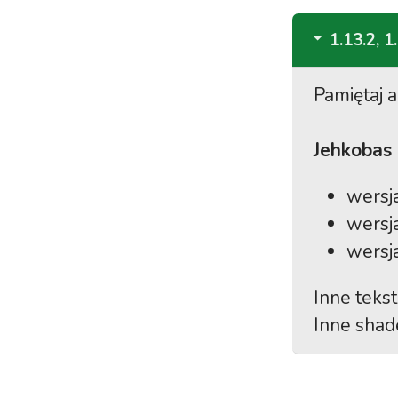
1.13.2, 1
Pamiętaj 
Jehkobas
wersj
wersj
wersj
Inne teks
Inne shad