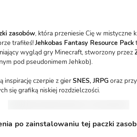
zki zasobów
, która przeniesie Cię w mistyczne k
rze trafiłeś!
Jehkobas Fantasy Resource Pack
niający wygląd gry Minecraft, stworzony przez
nym pod pseudonimem Jehkob).
 inspirację czerpie z gier
SNES, JRPG
oraz prz
h się grafiką niskiej rozdzielczości.
enia po zainstalowaniu tej paczki zaso