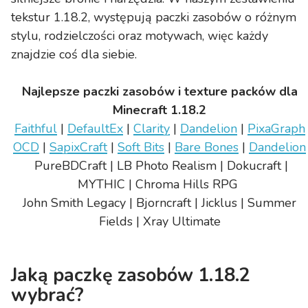
tekstur 1.18.2, występują paczki zasobów o różnym
stylu, rodzielczości oraz motywach, więc każdy
znajdzie coś dla siebie.
Najlepsze paczki zasobów i texture packów dla
Minecraft 1.18.2
Faithful
|
DefaultEx
|
Clarity
|
Dandelion
|
PixaGraph
OCD
|
SapixCraft
|
Soft Bits
|
Bare Bones
|
Dandelion
PureBDCraft | LB Photo Realism | Dokucraft |
MYTHIC | Chroma Hills RPG
John Smith Legacy | Bjorncraft | Jicklus | Summer
Fields | Xray Ultimate
Jaką paczkę zasobów 1.18.2
wybrać?