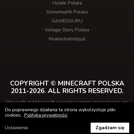
Hytale Polska
Stonehearth Polska
GAMESGURU
Vintage Story Polska
Realnistratedzy.pl
COPYRIGHT © MINECRAFT POLSKA
2011-2026. ALL RIGHTS RESERVED.
Minecraft and Minecraft Legends content and materials are
trademarks and copyrights of Mojang Studios and its
Do poprawnego działania ta strona wykorzystuje pliki
licensors.
cookies.
Polityka prywatności
This website is not affiliated with Minecraft.net or
Mojang.com
Ustawienia
Zgadzam się