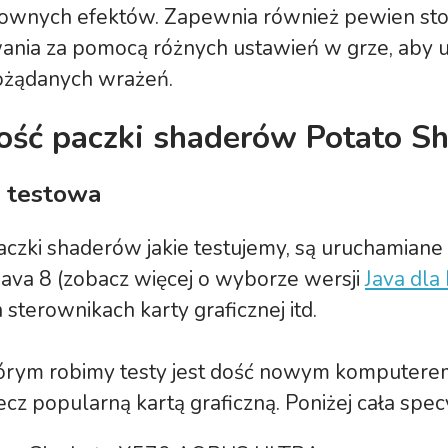
townych efektów. Zapewnia również pewien st
nia za pomocą różnych ustawień w grze, aby u
ożądanych wrażeń.
ść paczki shaderów Potato S
 testowa
czki shaderów jakie testujemy, są uruchamiane 
Java 8 (zobacz więcej o wyborze wersji
Java dla
sterownikach karty graficznej itd.
tórym robimy testy jest dość nowym komputere
ecz popularną kartą graficzną. Poniżej cała specy