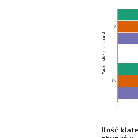
8
Zasieg widzenia - chunki
16
0
Ilość klat