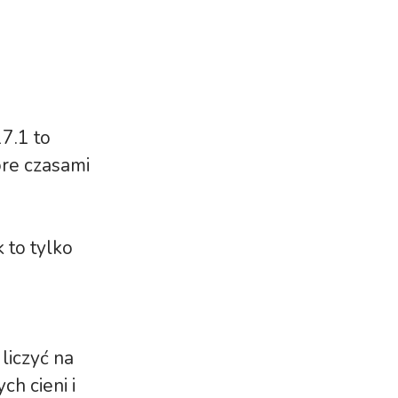
17.1 to
óre czasami
k to tylko
liczyć na
h cieni i