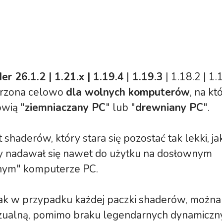
der
26.1.2
| 1.21.x | 1.19.4
|
1.19.3
| 1.18.2 | 1.
orzona celowo
dla wolnych komputerów
, na kt
ówią "
ziemniaczany PC
" lub "
drewniany PC
".
t shaderów, który stara się pozostać tak lekki, ja
y nadawał się nawet do użytku na dosłownym
nym" komputerze PC.
ak w przypadku każdej paczki shaderów, można 
ualną, pomimo braku legendarnych dynamicznyc