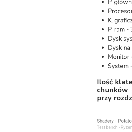
P. głów
Procesor
K. grafi
P. ram 
Dysk sy
Dysk na
Monitor
System 
Ilość klat
chunków
przy rozd
Shadery - Potato
Test bench - Ryzen