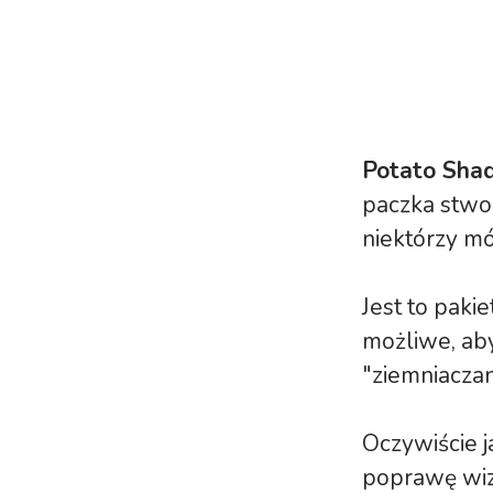
Potato Sha
paczka stw
niektórzy m
Jest to pakie
możliwe, ab
"ziemniacza
Oczywiście j
poprawę wiz