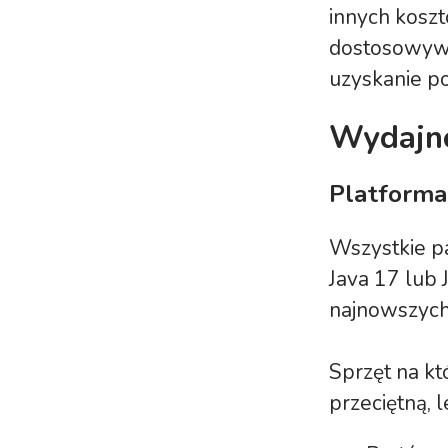
innych kosz
dostosowywa
uzyskanie p
Wydajno
Platforma
Wszystkie pa
Java 17 lub 
najnowszych 
Sprzęt na k
przeciętną, l