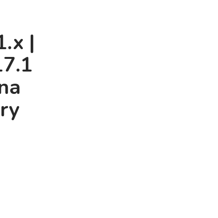
.x |
17.1
na
ry