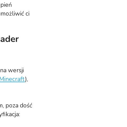
opień
możliwić ci
hader
na wersji
 Minecraft
),
m, poza dość
fikacja: