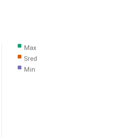
Max |
Sred |
Min |