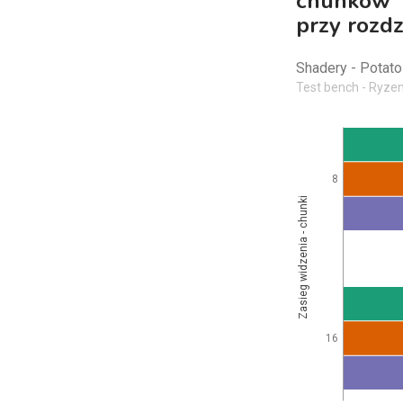
chunków
przy rozd
Shadery - Potato
Test bench - Ryzen
8
Zasieg widzenia - chunki
16