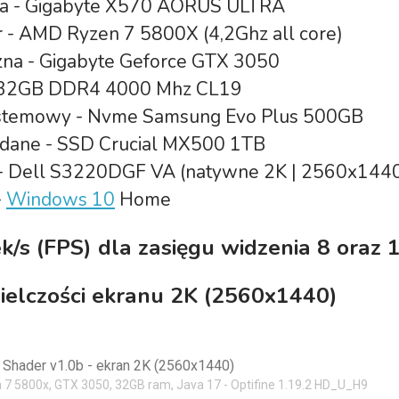
na - Gigabyte X570 AORUS ULTRA
 - AMD Ryzen 7 5800X (4,2Ghz all core)
czna - Gigabyte Geforce GTX 3050
- 32GB DDR4 4000 Mhz CL19
stemowy - Nvme Samsung Evo Plus 500GB
 dane - SSD Crucial MX500 1TB
 - Dell S3220DGF VA (natywne 2K | 2560x1440 
-
Windows 10
Home
ek/s (FPS) dla zasięgu widzenia 8 oraz 
zielczości ekranu 2K (2560x1440)
 Shader v1.0b - ekran 2K (2560x1440)
 7 5800x, GTX 3050, 32GB ram, Java 17 - Optifine 1.19.2 HD_U_H9