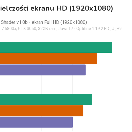
zielczości ekranu HD (1920x1080)
 Shader v1.0b - ekran Full HD (1920x1080)
 7 5800x, GTX 3050, 32GB ram, Java 17 - Optifine 1.19.2 HD_U_H9