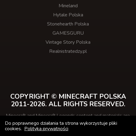
Mineland
Hytale Polska
Stonehearth Polska
GAMESGURU
Vintage Story Polska
Realnistratedzy.pl
COPYRIGHT © MINECRAFT POLSKA
2011-2026. ALL RIGHTS RESERVED.
Minecraft and Minecraft Legends content and materials are
trademarks and copyrights of Mojang Studios and its
Do poprawnego działania ta strona wykorzystuje pliki
licensors.
cookies.
Polityka prywatności
This website is not affiliated with Minecraft.net or