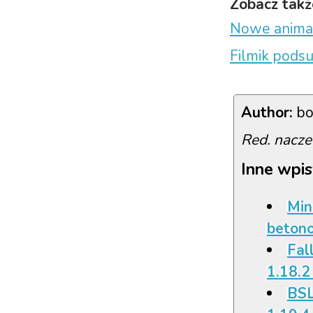
Zobacz takż
Nowe animac
Filmik pods
Author:
bo
Red. nacze
Inne wpis
Min
beton
Fall
1.18.2
BSL