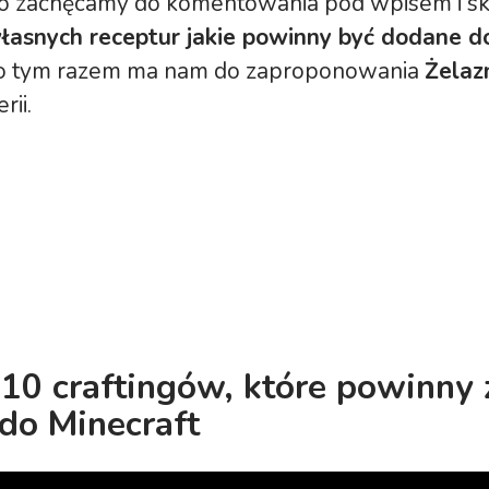
 zachęcamy do komentowania pod wpisem i sk
własnych receptur jakie powinny być dodane d
o tym razem ma nam do zaproponowania
Żelaz
rii.
 10 craftingów, które powinny 
do Minecraft