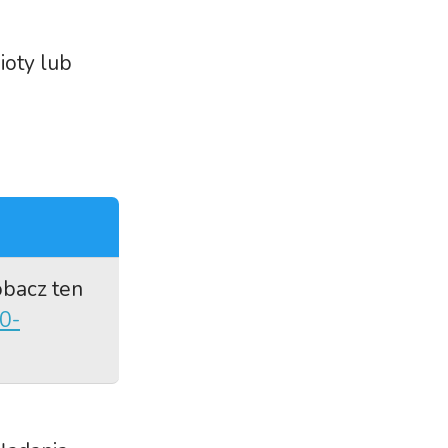
ioty lub
obacz ten
10-