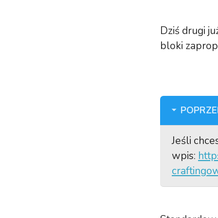
Dziś drugi j
bloki zapro
POPRZE
Jeśli chc
wpis:
http
craftingo