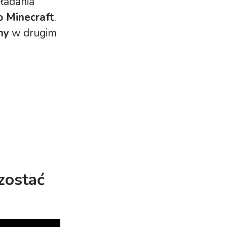
ładania
o Minecraft
.
ny
w drugim
zostać