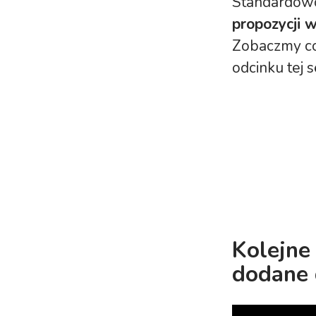
Standardowo
propozycji 
Zobaczmy c
odcinku tej se
Kolejne
dodane 