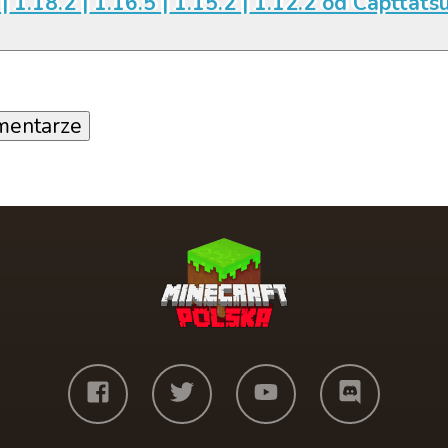
| 1.18.2 | 1.16.5 | 1.15.2 | 1.12.2 od Capttats
mentarze