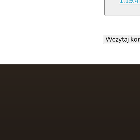
1.19.4 
Wczytaj ko