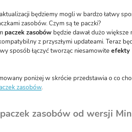
aktualizacji będziemy mogli w bardzo łatwy sp
aczkami zasobów. Czym są te paczki?
em
paczek zasobów
będzie dawał dużo większe 
kompatybilny z przyszłymi updateami. Teraz bę
twy sposób łączyć tworząc niesamowite
efekty
mowany poniżej w skrócie przedstawia o co ch
aczek zasobów
.
paczek zasobów od wersji Min