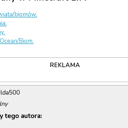
wiata/biomów,
ia,
y,
 Ocean/Biom.
REKLAMA
lda500
lny
y tego autora: