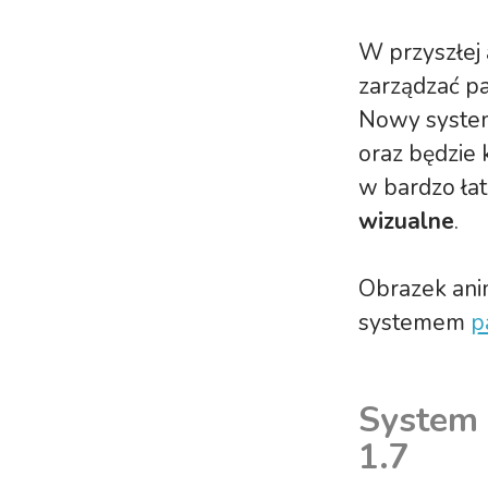
W przyszłej 
zarządzać p
Nowy syst
oraz będzie 
w bardzo ła
wizualne
.
Obrazek ani
systemem
p
System 
1.7