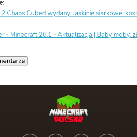
e:
.2 Chaos Cubed wydany. Jaskinie siarkowe, kostk
r - Minecraft 26.1 - Aktualizacja | Baby moby, z
mentarze