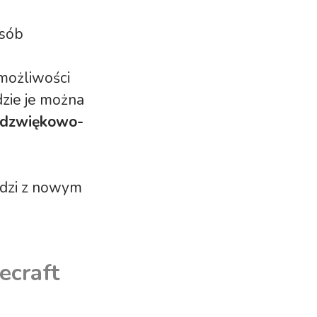
osób
możliwości
dzie je można
 dzwiękowo-
odzi z nowym
ecraft