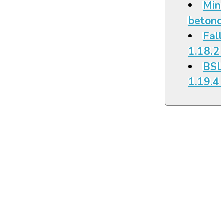
Min
beton
Fall
1.18.2
BSL
1.19.4 