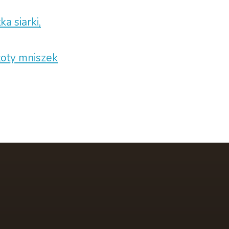
a siarki,
łoty mniszek