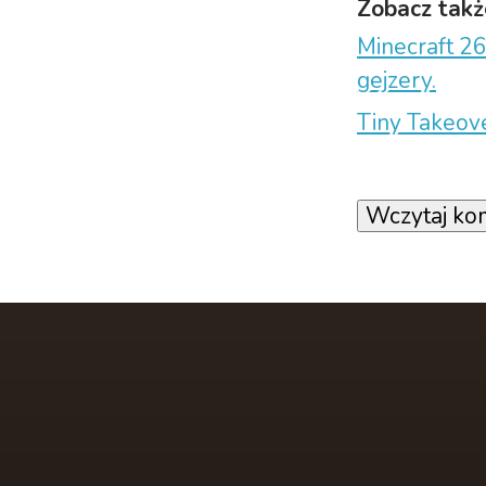
Zobacz takż
Minecraft 26
gejzery.
Tiny Takeove
Wczytaj ko