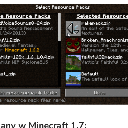
iany w
Minecraft 1.7
: