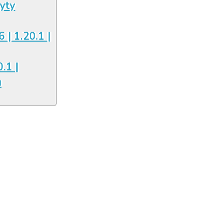
łyty
6 | 1.20.1 |
.1 |
u