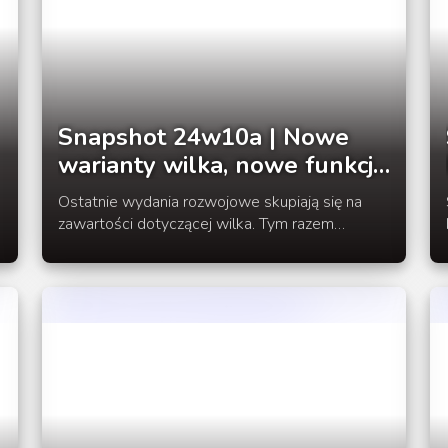
Snapshot 24w10a | Nowe
warianty wilka, nowe funkcje
paczek danych
Ostatnie wydania rozwojowe skupiają się na
zawartości dotyczącej wilka. Tym razem
pewnym zaskoczeniem jest pojawienie się
nowych wariantów wilka.