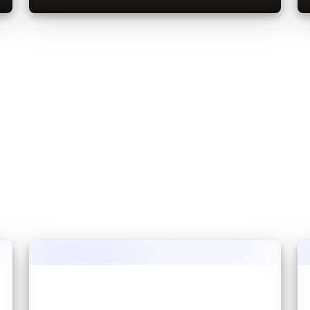
kilkanaście nowości eksperymentalnych dla
wydania w "zimowym dropie" zapowiedzianym
podczas Minecraft Live 2024.