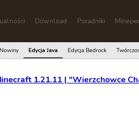
ualności
Download
Poradniki
Minepe
Nowiny
Edycja Java
Edycja Bedrock
Twórczo
inecraft 1.21.11 | "Wierzchowce C