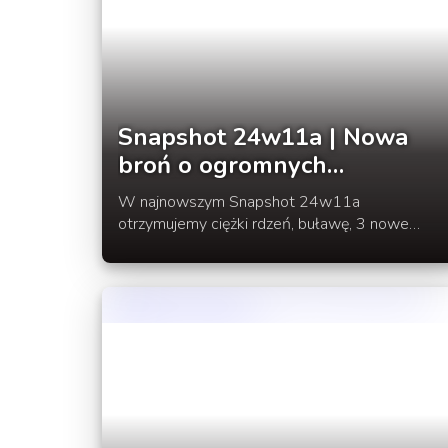
Snapshot 24w11a | Nowa
broń o ogromnych
obrażeniach
W najnowszym Snapshot 24w11a
otrzymujemy ciężki rdzeń, buławę, 3 nowe
odłamki, 2 nowe szablony kowalskie i 2 nowe
wzory banerów oraz poprawki błędów.