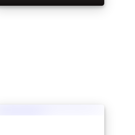
mniej doświadczonym graczom w odnalezieniu
komnat próby w grze.