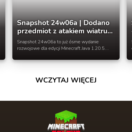
Snapshot 24w06a | Dodano
przedmiot z atakiem wiatru
oraz zmiany u pancernika i
Snapshot 24w06a to już ósme wydanie
wilka
rozwojowe dla edycji Minecraft Java 1.20.5.
Otrzymaliśmy nowy przedmiot z atakiem wiatru
oraz pojawiły się zmiany u pancernika i wilka.
WCZYTAJ WIĘCEJ