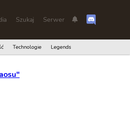
dia
Szukaj
Serwer
ść
Technologie
Legends
haosu"