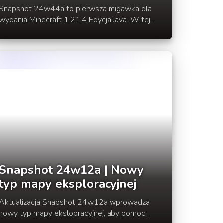
żywicznych
Snapshot 24w44a to pierwsza migawka dla
wydania Minecraft 1.21.4 Edycja Java. W tej
wersji poznamy takie nowości jak nowy kwiat -
zerkwiat, bloki żywicy oraz udostępnia
zawartośc eksperymentalną zimowego dropu
w normalnej rozgrywce.
Snapshot 24w12a | Nowy
typ mapy eksploracyjnej
Aktualizacja Snapshot 24w12a wprowadza
nowy typ mapy ekslopracyjnej, aby pomoc