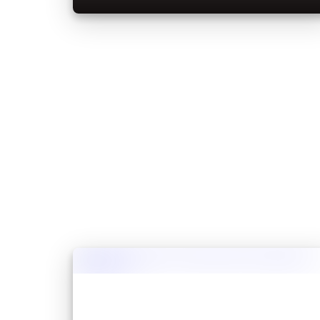
nadchodzącego zimowego uaktualnienia "game
drop" dla edycji Java.