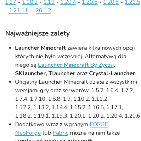
1.17
-
1.18.2
-
1.19
-
1.20.4
-
1.20.5
-
1.20.6
-
1.21.5
-
1.21.11
-
26.1.2
Najważniejsze zalety
Launcher Minecraft
zawiera kilka nowych opcji,
których nie było wcześniej. Alternatywą dla
niego są
Launcher Minecraft By Zyczu
,
SKlauncher, Tlauncher
oraz
Crystal-Launcher
.
Oficjalny Launcher Minecraft działa z wszystkimi
wersjami gry oraz serwerów: 1.5.2, 1.6.4, 1.7.2,
1.7.4, 1.7.10, 1.8.8, 1.9, 1.10.2, 1.11.2
,
1.12.2, 1.13.2, 1.14.4, 1.15.2, 1.16.5, 1.17.1,
1.18.2, 1.19.1, 1.19.3, 1.20.1, 1.20.2, 1.20.4, 1.20.6
Dodatkowo wraz z wgranym
FORGE
,
NeoForge
lub
Fabric
można na nim także