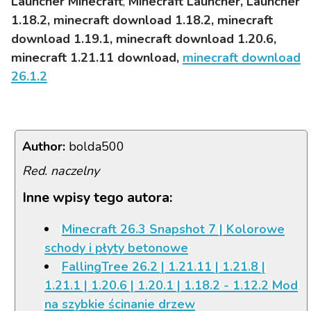
Launcher Minecraft
,
Minecraft Launcher,
Launcher
różnymi paczkami modów i instaluje je
1.18.2
, minecraft download 1.18.2, minecraft
automatycznie.
download 1.19.1, minecraft download 1.20.6,
minecraft 1.21.11 download,
minecraft download
Strona Launchera FTB
:
Feed The Beast
26.1.2
Pamiętaj, że do gry na serwerach
premium wymagane jest posiadanie
własnego konta premium,
Author:
bolda500
które możesz zakupić wg. poradnika na stronie
Red. naczelny
-
tutaj
Inne wpisy tego autora:
Minecraft 26.3 Snapshot 7 | Kolorowe
schody i płyty betonowe
FallingTree 26.2 | 1.21.11 | 1.21.8 |
1.21.1 | 1.20.6 | 1.20.1 | 1.18.2 - 1.12.2 Mod
na szybkie ścinanie drzew