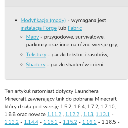
Modyfikacje (mody)
- wymagana jest
instalacja Forge
lub
Fabric
Mapy
- przygodowe, survivalowe,
parkoury oraz inne na różne wersje gry,
Tekstury
- paczki tekstur i zasobów,
Shadery
- paczki shaderów i cieni.
Ten artykuł natomiast dotyczy Launchera
Minecraft zawierający link do pobrania Minecraft
który działa pod wersję 1.5.2, 1.6.4, 1.7.2, 1.7.10,
1.8.8 oraz nowsze
1.11.2
,
1.12.2
,
1.13
,
1.13.1
-
1.13.2
-
1.14.4
-
1.15.1
-
1.15.2
-
1.16.1
- 1.16.5 -