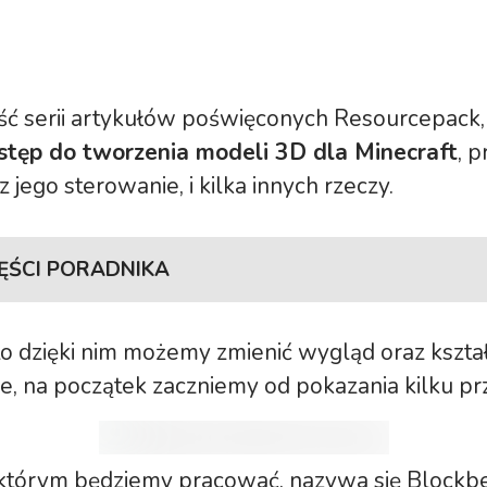
ść serii artykułów poświęconych Resourcepack
stęp do tworzenia modeli 3D dla Minecraft
, 
 jego sterowanie, i kilka innych rzeczy.
ZĘŚCI PORADNIKA
do tworzenia paczek zasobów
.
 dzięki nim możemy zmienić wygląd oraz kształ
ie tekstur bloków
.
e, na początek zaczniemy od pokazania kilku p
bić własny skin w Minecraft?
3d dla tekstur minecraft
.
którym będziemy pracować, nazywa się Blockben