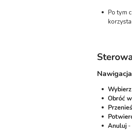
Po tym c
korzysta
Sterowa
Nawigacja
Wybierz
Obróć w
Przenie
Potwier
Anuluj
-