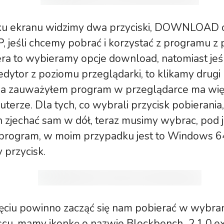
ku ekranu widzimy dwa przyciski, DOWNLOAD
jeśli chcemy pobrać i korzystać z programu z
a to wybieramy opcje download, natomiast jeś
dytor z poziomu przeglądarki, to klikamy drugi 
 ja zauważyłem program w przeglądarce ma wię
terze. Dla tych, co wybrali przycisk pobierania
 zjechać sam w dół, teraz musimy wybrac, pod j
rogram, w moim przypadku jest to Windows 64 b
 przycisk.
ięciu powinno zacząć się nam pobierać w wybr
scu, mamy ikonkę o nazwie Blockbench_2.1.0.e