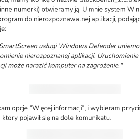
inne numerki) otwieramy ją. U mnie system Wi
 program do nierozpoznawalnej aplikacji, podają
je:
r SmartScreen usługi Windows Defender uniemoż
omienie nierozpoznanej aplikacji. Uruchomienie 
acji może narazić komputer na zagrożenie."
kam opcje "Więcej informacji", i wybieram przyc
, który pojawił się na dole komunikatu.