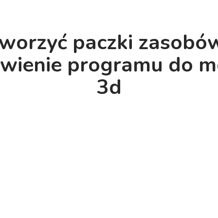
tworzyć paczki zasobó
ienie programu do m
3d