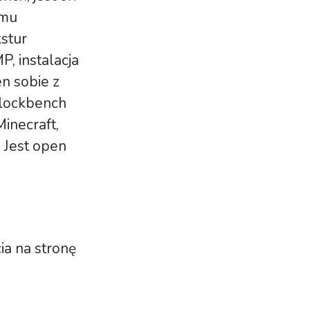
omu
kstur
, instalacja
en sobie z
Blockbench
inecraft,
 Jest open
ia na stronę