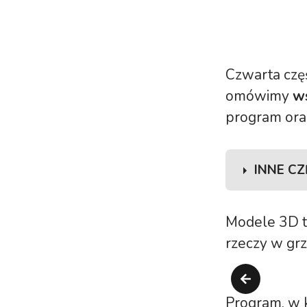
Czwarta czę
omówimy
w
program oraz
INNE C
1.
Wstęp 
Modele 3D to
2.
Tworzen
rzeczy w grz
3.
Jak zro
4.
Modele 
Program, w 