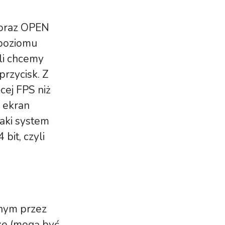
 oraz OPEN
 poziomu
li chcemy
przycisk. Z
cej FPS niż
, ekran
aki system
it, czyli
anym przez
xe (mogą być