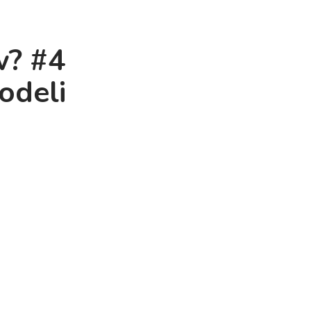
w? #4
odeli