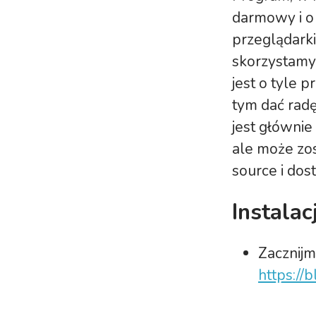
darmowy i o 
przeglądarki
skorzystamy 
jest o tyle p
tym dać rad
jest głównie
ale może zos
source i do
Instalac
Zacznijm
https://