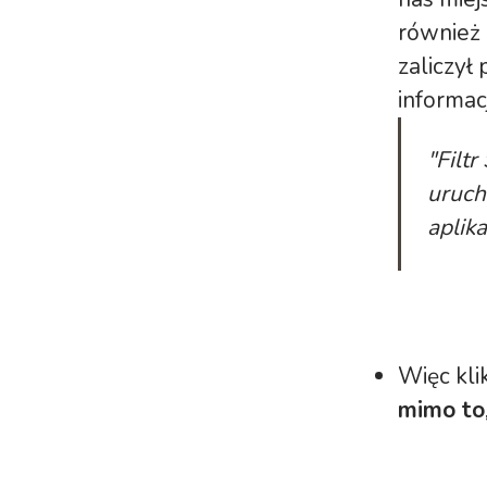
również 
zaliczył
informac
"Filt
uruch
aplik
Więc kli
mimo to