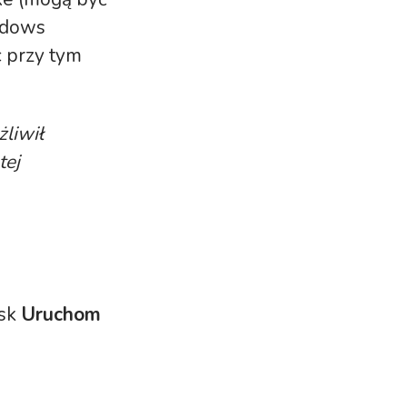
ndows
c przy tym
liwił
tej
isk
Uruchom