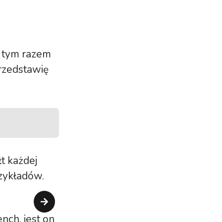
, tym razem
przedstawię
t każdej
rzykładów.
ch, jest on