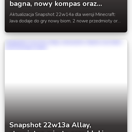
bagna, nowy kompas oraz
odłamek echa
Aktualizacja Snapshot 22w14a dla wersji Minecraft:
Java dodaje do gry nowy biom, 2 nowe przedmioty oraz
wprowadza kilka usprawnień w rozgrywce.
Snapshot 22w13a Allay,