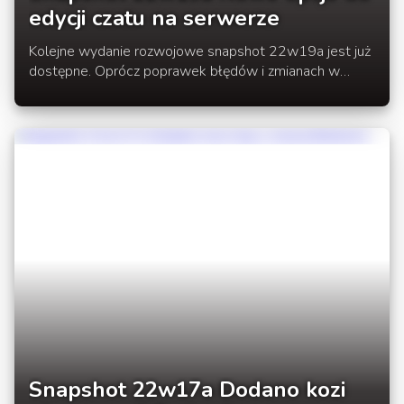
edycji czatu na serwerze
Kolejne wydanie rozwojowe snapshot 22w19a jest już
dostępne. Oprócz poprawek błędów i zmianach w
tagach otrzymujemy możliwość "podglądu czatu" aby
umożliwić ustawienie stylizowania dynamicznego na
serwerze.
Snapshot 22w17a Dodano kozi