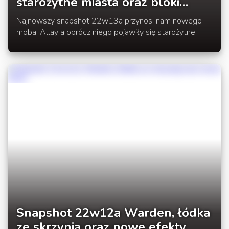
starożytne miasta oraz bloki
wzmocnionego łupka
Najnowszy snapshot 22w13a przynosi nam nowego
moba, Allay a oprócz niego pojawiły się starożytne
miasta oraz bloki wzmocnionego łupka, które mogliśmy
testować w eksperymentalnym wydaniu 1.19.
Snapshot 22w12a Warden, łódka
ze skrzynią oraz nowe efekty