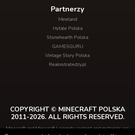
Partnerzy
Mineland
Hytale Polska
Stonehearth Polska
GAMESGURU
Vintage Story Polska
Realnistratedzy.pl
COPYRIGHT © MINECRAFT POLSKA
2011-2026. ALL RIGHTS RESERVED.
Minecraft and Minecraft Legends content and materials are
trademarks and copyrights of Mojang Studios and its