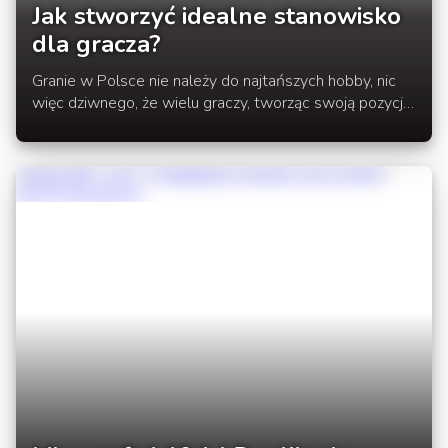
Jak stworzyć idealne stanowisko
dla gracza?
Granie w Polsce nie należy do najtańszych hobby, nic
więc dziwnego, że wielu graczy, tworząc swoją pozycję
kosztem innych rzeczy, myśli przede wszystkim o
zainwestowaniu w komputer.