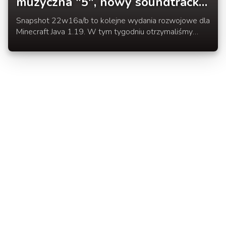
muzyczna "5", nowy soundtrack
oraz 4 obrazy
Snapshot 22w16a/b to kolejne wydania rozwojowe dla
Minecraft Java 1.19. W tym tygodniu otrzymaliśmy
nową płytę muzyczną "5", 4 nagrania na nowym
soundtracku, 4 obrazy oraz kilkanaście poprawek.