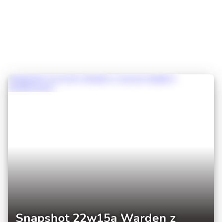
Snapshot 22w15a Warden z