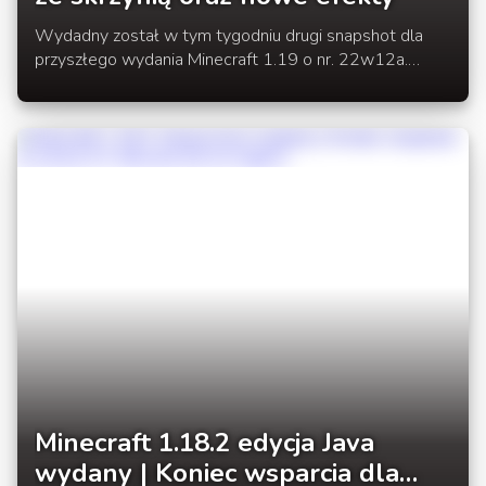
Wydadny został w tym tygodniu drugi snapshot dla
przyszłego wydania Minecraft 1.19 o nr. 22w12a.
Otrzymaliśmy w nim nowe łódki ze skrzyniami,
Wardena oraz nowe efekty i kilka drobnych zmian.
Minecraft 1.18.2 edycja Java
wydany | Koniec wsparcia dla