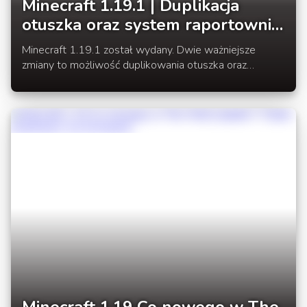
Minecraft 1.19.1 | Duplikacja
otuszka oraz system raportownia
graczy
Minecraft 1.19.1 został wydany. Dwie ważniejsze
zmiany to możliwość duplikowania otuszka oraz
wprowadzenie przez Mojang do gry nowego systemu
raportowania graczy.