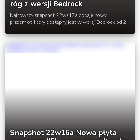
róg z wersji Bedrock
Najnowszy snapshot 22wa17a dodaje nowy
przedmiot, który dostępny jest w wersji Bedrock od 28
października 2020, a jest nim kozi róg.
Snapshot 22w16a Nowa płyta