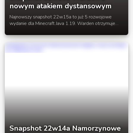
nowym atakiem dystansowym
Najnowszy snapshot 22w15a to już 5 rozwojowe
wydanie dla Minecraft Java 1.19. Warden otrzymuje
nowy atak dystansowy, dodano dwa nowe postępy
oraz poprawiono błędy.
Snapshot 22w14a Namorzynowe